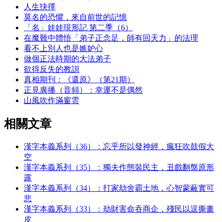
人生抉擇
莫名的恐懼，來自前世的記憶
「名」娃娃現形記 第二季（6）
在魔難中體悟「弟子正念足，師有回天力」的法理
看不上別人也是嫉妒心
做個正法時期的大法弟子
欲得反失的教訓
真相期刊：《還原》（第21期）
正見廣播（音頻）：幸運不是偶然
山風吹作滿窗雲
相關文章
漢字本義系列（36）：忘乎所以發神經，瘋狂吹鼓假大
空
漢字本義系列（35）：獨夫作態裝民主，丑戲翻盤原形
露
漢字本義系列（34）：打家劫舍霸土地，心智蒙蔽實可
悲
漢字本義系列（33）：劫財害命吞商企，殘民以逞撕畫
皮