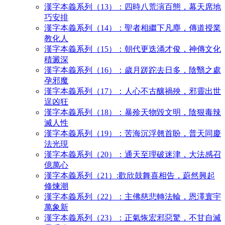
漢字本義系列（13）：四時八荒演百態，幕天席地
巧安排
漢字本義系列（14）：聖者相繼下凡塵，傳道授業
教化人
漢字本義系列（15）：朝代更迭涌才俊，神傳文化
積澱深
漢字本義系列（16）：歲月蹉跎去日多，陰翳之處
孕邪魔
漢字本義系列（17）：人心不古釀禍殃，邪靈出世
逞凶狂
漢字本義系列（18）：暴殄天物毀文明，陰狠毒辣
滅人性
漢字本義系列（19）：苦海沉浮翹首盼，普天同慶
法光現
漢字本義系列（20）：通天至理破迷津，大法感召
億萬心
漢字本義系列（21）:歡欣鼓舞喜相告，蔚然興起
修煉潮
漢字本義系列（22）：主佛慈悲轉法輪，恩澤寰宇
萬象新
漢字本義系列（23）：正氣恢宏邪惡驚，不甘自滅