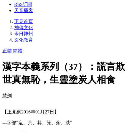
RSS訂閱
天音播客
正見首頁
神傳文化
今日神州
文化教育
正體
簡體
漢字本義系列（37）：謊言欺
世真無恥，生靈塗炭人相食
慧劍
【正見網2016年01月27日】
---字部“巟、荒、其、箕、余、茶”