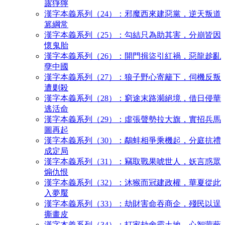
露猙獰
漢字本義系列（24）：邪魔西來建惡黨，逆天叛道
篡綱常
漢字本義系列（25）：勾結只為助其害，分崩皆因
懷鬼胎
漢字本義系列（26）：開門揖盜引紅禍，惡龍趁亂
孽中國
漢字本義系列（27）：狼子野心寄籬下，伺機反叛
遭剿殺
漢字本義系列（28）：窮途末路瀕絕境，借日侵華
逃活命
漢字本義系列（29）：虛張聲勢拉大旗，實招兵馬
圖再起
漢字本義系列（30）：鷸蚌相爭乘機起，分庭抗禮
成定局
漢字本義系列（31）：竊取戰果唬世人，妖言惑眾
煽仇恨
漢字本義系列（32）：沐猴而冠建政權，華夏從此
入夢魘
漢字本義系列（33）：劫財害命吞商企，殘民以逞
撕畫皮
漢字本義系列（34）：打家劫舍霸土地，心智蒙蔽