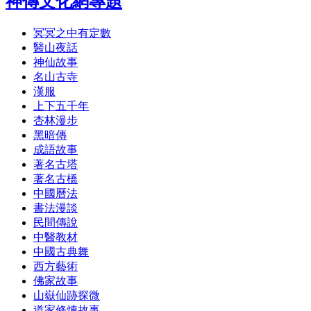
神傳文化網專題
冥冥之中有定數
醫山夜話
神仙故事
名山古寺
漢服
上下五千年
杏林漫步
黑暗傳
成語故事
著名古塔
著名古橋
中國曆法
書法漫談
民間傳說
中醫教材
中國古典舞
西方藝術
佛家故事
山嶽仙跡探微
道家修煉故事