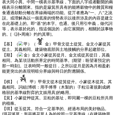
表大同小異。中間一橫表示基準線，下面的八字或者斷開的兩
橫表示分離開來。指的是簸箕所具有的能將穀物中的雜質和糧
食通過顛動分離在界線兩端的功能。從丌者應為“一、八”之訛
誤。或理解為以一個底座的情勢表示以後所涉及的內容是建立
在此基礎上的。即“基”的本字。也通。後只用引申義，做代詞
等，表示基於此的，指這個說的，由它展開的，相關於該事物
的。[《詩•周南》灼灼其華]。
【基】（
甲）（
金）甲骨文從土從箕。金文小篆從其
從土。其義相同。建築物底部與土地接觸的分界起建部位。
【期】（
金）金文小篆從其從月。金文或從其從日，其義
相同。為某項活動所界定的時間基準。[期望：盼望著預定的
那一時刻]。泛表時間一般從日，之所以從月是因為月相盈虧
能更突出的表現明暗分界線與時日的對應關係。
【棋】（
甲）甲骨文從木從箕從廾。小篆從木從其。其
義相同。詞組[博棋：用手傅導（木製的）子粒沿著規劃成網
格狀的基準線對弈的文娛用具]的略用。
【萁】小篆從艸從其。豆粒的基址，即同屬一棵的豆粒所共用
的植株。
【琪】從玉從其。符合一定基準的、經過布局的美好物品。
[琪花瑤草：形容將花草人為的按照一定基準線（在建築物周