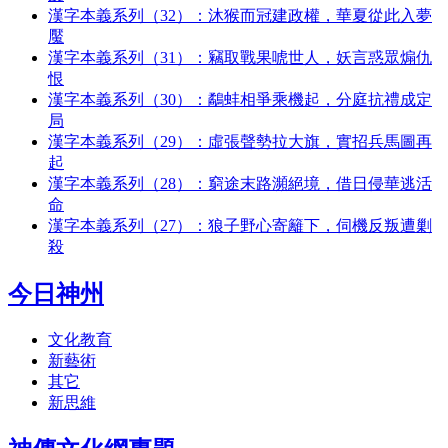
漢字本義系列（32）：沐猴而冠建政權，華夏從此入夢
魘
漢字本義系列（31）：竊取戰果唬世人，妖言惑眾煽仇
恨
漢字本義系列（30）：鷸蚌相爭乘機起，分庭抗禮成定
局
漢字本義系列（29）：虛張聲勢拉大旗，實招兵馬圖再
起
漢字本義系列（28）：窮途末路瀕絕境，借日侵華逃活
命
漢字本義系列（27）：狼子野心寄籬下，伺機反叛遭剿
殺
今日神州
文化教育
新藝術
其它
新思維