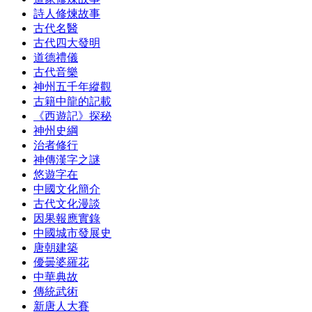
詩人修煉故事
古代名醫
古代四大發明
道德禮儀
古代音樂
神州五千年縱觀
古籍中龍的記載
《西遊記》探秘
神州史綱
治者修行
神傳漢字之謎
悠遊字在
中國文化簡介
古代文化漫談
因果報應實錄
中國城市發展史
唐朝建築
優曇婆羅花
中華典故
傳統武術
新唐人大賽