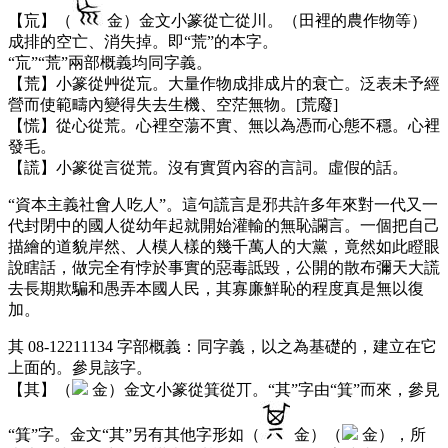
【巟】（
金）金文小篆從亡從川。（田裡的農作物等）
成排的空亡、消失掉。即“荒”的本字。
“巟”“荒”兩部概義均同字義。
【荒】小篆從艸從巟。大量作物成排成片的衰亡。泛表未予經
營而使範疇內變得失去生機、空茫無物。[荒廢]
【慌】從心從荒。心裡空蕩不實、無以為憑而心態不穩。心裡
發毛。
【謊】小篆從言從荒。沒有實質內容的言詞。虛假的話。
“資本主義社會人吃人”。這句謊言是邪共許多年來對一代又一
代封閉中的國人從幼年起就開始灌輸的無恥讕言。一個把自己
描繪的道貌岸然、人模人樣的幾千萬人的大黨，竟然如此瞪眼
說瞎話，做完全有悖於事實的惡毒詆毀，公開的散布彌天大謊
去長期欺騙和愚弄本國人民，其寡廉鮮恥的程度真是無以復
加。
其 08-12211134 字部概義：同字義，以之為基礎的，建立在它
上面的。參見該字。
【其】（
金）金文小篆從箕從丌。“其”字由“箕”而來，參見
“箕”字。金文“其”另有其他字形如（
金）（
金），所