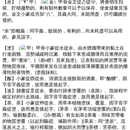
【余】（
甲）（
金）甲骨金文從亼從屮。將會萌生扣
留、貯積趨勢的。剩有額外數量可以予以保存、使倉儲量見漲
的。金文小篆或另加“八”。其義大同。未能用盡，仍可繼續分
發的。
“余”部概義：同字義，餘留的，有剩的，尚未耗盡可以為用
的。參見該字。
【塗】（
甲）甲骨小篆從水從余。由水體攜帶來的黏土在
行進困難、流勢減緩時沉澱、積餘下來形成攤薄而且漸厚的泥
漿。即“灘涂”。[《易•睽》見豕負塗]。泛表類似的將泥漿等液
態物質推抹、平攤開來並在沿途形成餘留薄層覆蓋於表面的攤
薄性附著情勢。[塗脂抹粉]。
【酴】小篆從酉從余。清酒流走後餘留的酒糜。即“酴釄”。因
字音字義從塗，故而應是後起字。
【途】隸書從辵從余。要由行跡來塗覆的（道路）。指旅程中
確定好的行走路線。因字音字義從塗，故而應是後起字。
【荼、茶】小篆從艸從余。用草本植物塗抹、覆蓋。因字音字
義從塗，故而應是後起字。[茅荼：在茅草頂端塗覆的(潔白花
序)。喻顏貌柔白。《詩•鄭風》有女如荼][荼毒：用味苦帶毒
的物質塗覆（以起到驅趕、滅殺作用）][荼炭：同“塗炭”。流
落炭火之上。喻行程艱險，猶如蹈火而墜][荼檟：苦荼樹。古