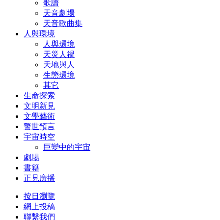
歌譜
天音劇場
天音歌曲集
人與環境
人與環境
天災人禍
天地與人
生態環境
其它
生命探索
文明新見
文學藝術
警世預言
宇宙時空
巨變中的宇宙
劇場
書籍
正見廣播
按日瀏覽
網上投稿
聯繫我們