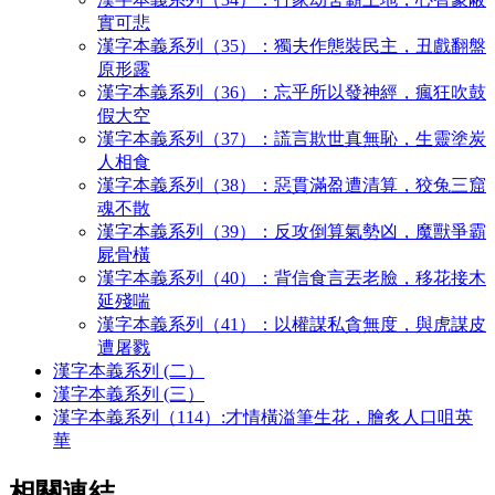
實可悲
漢字本義系列（35）：獨夫作態裝民主，丑戲翻盤
原形露
漢字本義系列（36）：忘乎所以發神經，瘋狂吹鼓
假大空
漢字本義系列（37）：謊言欺世真無恥，生靈塗炭
人相食
漢字本義系列（38）：惡貫滿盈遭清算，狡兔三窟
魂不散
漢字本義系列（39）：反攻倒算氣勢凶，魔獸爭霸
屍骨橫
漢字本義系列（40）：背信食言丟老臉，移花接木
延殘喘
漢字本義系列（41）：以權謀私貪無度，與虎謀皮
遭屠戮
漢字本義系列 (二）
漢字本義系列 (三）
漢字本義系列（114）:才情橫溢筆生花，膾炙人口咀英
華
相關連結