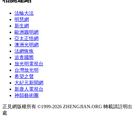
法輪大法
明慧網
新生網
歐洲圓明網
亞太正悟網
澳洲光明網
法網恢恢
追查國際
放光明電視台
台灣放光明
希望之聲
大紀元新聞網
新唐人電視台
神韻藝術團
正見網版權所有 ©1999-2026 ZHENGJIAN.ORG 轉載請註明出
處