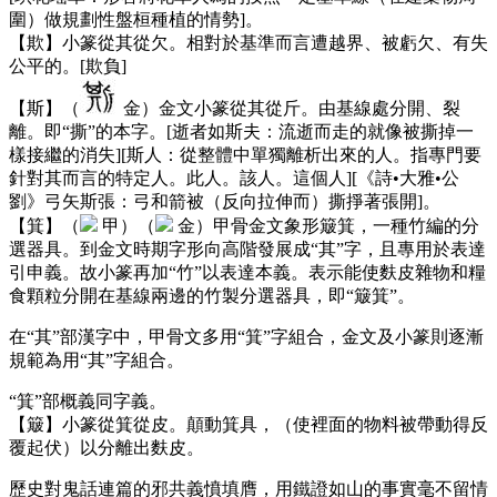
圍）做規劃性盤桓種植的情勢]。
【欺】小篆從其從欠。相對於基準而言遭越界、被虧欠、有失
公平的。[欺負]
【斯】（
金）金文小篆從其從斤。由基線處分開、裂
離。即“撕”的本字。[逝者如斯夫：流逝而走的就像被撕掉一
樣接繼的消失][斯人：從整體中單獨離析出來的人。指專門要
針對其而言的特定人。此人。該人。這個人][《詩•大雅•公
劉》弓矢斯張：弓和箭被（反向拉伸而）撕掙著張開]。
【箕】（
甲）（
金）甲骨金文象形簸箕，一種竹編的分
選器具。到金文時期字形向高階發展成“其”字，且專用於表達
引申義。故小篆再加“竹”以表達本義。表示能使麩皮雜物和糧
食顆粒分開在基線兩邊的竹製分選器具，即“簸箕”。
在“其”部漢字中，甲骨文多用“箕”字組合，金文及小篆則逐漸
規範為用“其”字組合。
“箕”部概義同字義。
【簸】小篆從箕從皮。顛動箕具，（使裡面的物料被帶動得反
覆起伏）以分離出麩皮。
歷史對鬼話連篇的邪共義憤填膺，用鐵證如山的事實毫不留情