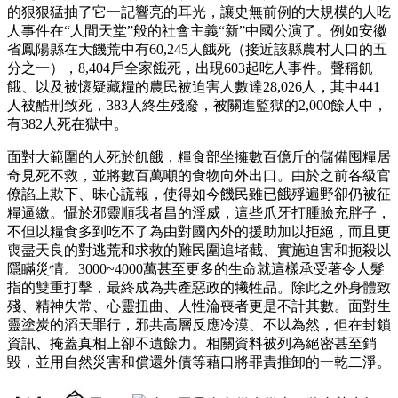
的狠狠猛抽了它一記響亮的耳光，讓史無前例的大規模的人吃
人事件在“人間天堂”般的社會主義“新”中國公演了。例如安徽
省鳳陽縣在大饑荒中有60,245人餓死（接近該縣農村人口的五
分之一），8,404戶全家餓死，出現603起吃人事件。聲稱飢
餓、以及被懷疑藏糧的農民被迫害人數達28,026人，其中441
人被酷刑致死，383人終生殘廢，被關進監獄的2,000餘人中，
有382人死在獄中。
面對大範圍的人死於飢餓，糧食部坐擁數百億斤的儲備囤糧居
奇見死不救，並將數百萬噸的食物向外出口。由於之前各級官
僚諂上欺下、昧心謊報，使得如今饑民雖已餓殍遍野卻仍被征
糧逼繳。懾於邪靈順我者昌的淫威，這些爪牙打腫臉充胖子，
不但以糧食多到吃不了為由對國內外的援助加以拒絕，而且更
喪盡天良的對逃荒和求救的難民圍追堵截、實施迫害和扼殺以
隱瞞災情。3000~4000萬甚至更多的生命就這樣承受著令人髮
指的雙重打擊，最終成為共產惡政的犧牲品。除此之外身體致
殘、精神失常、心靈扭曲、人性淪喪者更是不計其數。面對生
靈塗炭的滔天罪行，邪共高層反應冷漠、不以為然，但在封鎖
資訊、掩蓋真相上卻不遺餘力。相關資料被列為絕密甚至銷
毀，並用自然災害和償還外債等藉口將罪責推卸的一乾二淨。