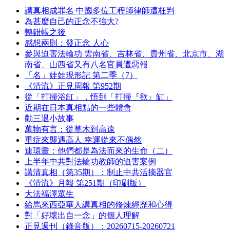
講真相成罪名 中國多位工程師律師遭枉判
為甚麼自己的正念不強大?
轉錯帳之後
感想兩則：發正念 人心
參與迫害法輪功 雲南省、吉林省、貴州省、北京市、湖
南省、山西省又有八名官員遭惡報
「名」娃娃現形記 第二季（7）
《清流》正見周報 第952期
從「打掃浴缸」，悟到「打掃『欲』缸」
近期在日本真相點的一些體會
勸三退小故事
萬物有言：從草木到高遠
重症來襲遇高人 幸運從來不偶然
連環畫：他們都是為法而來的生命（二）
上半年中共對法輪功教師的迫害案例
講清真相（第35期）：制止中共活摘器官
《清流》月報 第251期（印刷版）
大法福澤眾生
給馬來西亞華人講真相的修煉經歷和心得
對「好壞出自一念」的個人理解
正見週刊（錄音版）：20260715-20260721