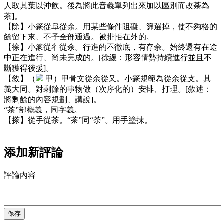
人取其葉以沖飲。後為將此音義單列出來加以區別而改荼為
茶]。
【除】小篆從阜從余。用某些條件阻礙、篩選掉，使不夠格的
餘留下來、不予全部通過。被排拒在外的。
【徐】小篆從彳從余。行進的不徹底，有存余。始終還有在途
中正在進行、尚未完成的。[徐緩：形容情勢持續進行並且不
斷獲得後援]。
【敘】（
甲）甲骨文從余從又。小篆規範為從余從攴。其
義大同。對剩餘的事物做（次序化的）安排、打理。[敘述：
將剩餘的內容規劃、講說]。
“茶”部概義，同字義。
【搽】從手從茶。“茶”同“荼”。用手塗抹。
添加新評論
評論內容
保存