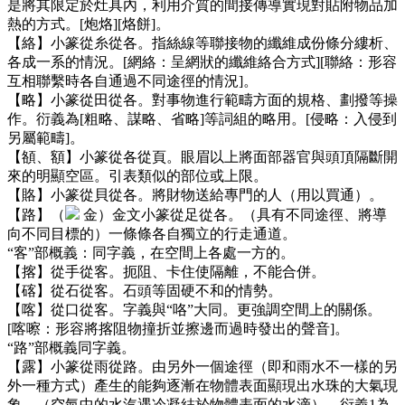
是將其限定於灶具內，利用介質的間接傳導實現對貼附物品加
熱的方式。[炮烙][烙餅]。
【絡】小篆從糸從各。指絲線等聯接物的纖維成份條分縷析、
各成一系的情況。[網絡：呈網狀的纖維絡合方式][聯絡：形容
互相聯繫時各自通過不同途徑的情況]。
【略】小篆從田從各。對事物進行範疇方面的規格、劃撥等操
作。衍義為[粗略、謀略、省略]等詞組的略用。[侵略：入侵到
另屬範疇]。
【頟、額】小篆從各從頁。眼眉以上將面部器官與頭頂隔斷開
來的明顯空區。引表類似的部位或上限。
【賂】小篆從貝從各。將財物送給專門的人（用以買通）。
【路】（
金）金文小篆從足從各。（具有不同途徑、將導
向不同目標的）一條條各自獨立的行走通道。
“客”部概義：同字義，在空間上各處一方的。
【揢】從手從客。扼阻、卡住使隔離，不能合併。
【碦】從石從客。石頭等固硬不和的情勢。
【喀】從口從客。字義與“咯”大同。更強調空間上的關係。
[喀嚓：形容將揢阻物撞折並擦邊而過時發出的聲音]。
“路”部概義同字義。
【露】小篆從雨從路。由另外一個途徑（即和雨水不一樣的另
外一種方式）產生的能夠逐漸在物體表面顯現出水珠的大氣現
象。（空氣中的水汽遇冷凝結於物體表面的水滴）。衍義1為