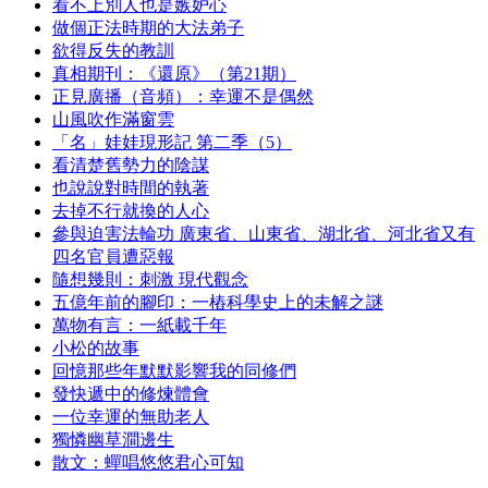
看不上別人也是嫉妒心
做個正法時期的大法弟子
欲得反失的教訓
真相期刊：《還原》（第21期）
正見廣播（音頻）：幸運不是偶然
山風吹作滿窗雲
「名」娃娃現形記 第二季（5）
看清楚舊勢力的陰謀
也說說對時間的執著
去掉不行就換的人心
參與迫害法輪功 廣東省、山東省、湖北省、河北省又有
四名官員遭惡報
隨想幾則：刺激 現代觀念
五億年前的腳印：一樁科學史上的未解之謎
萬物有言：一紙載千年
小松的故事
回憶那些年默默影響我的同修們
發快遞中的修煉體會
一位幸運的無助老人
獨憐幽草澗邊生
散文：蟬唱悠悠君心可知