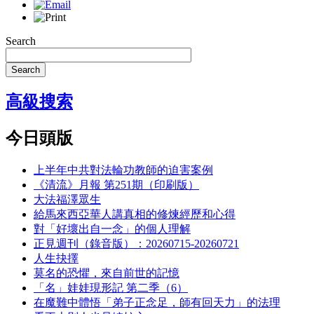
Search
Search
高級搜索
今日頭版
上半年中共對法輪功教師的迫害案例
《清流》月報 第251期（印刷版）
大法福澤眾生
給馬來西亞華人講真相的修煉經歷和心得
對「好壞出自一念」的個人理解
正見週刊（錄音版）：20260715-20260721
人生抉擇
莫名的恐懼，來自前世的記憶
「名」娃娃現形記 第二季（6）
在魔難中體悟「弟子正念足，師有回天力」的法理