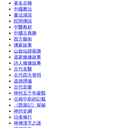
著名古橋
中國曆法
書法漫談
民間傳說
中醫教材
中國古典舞
西方藝術
佛家故事
山嶽仙跡探微
道家修煉故事
詩人修煉故事
古代名醫
古代四大發明
道德禮儀
古代音樂
神州五千年縱觀
古籍中龍的記載
《西遊記》探秘
神州史綱
治者修行
神傳漢字之謎