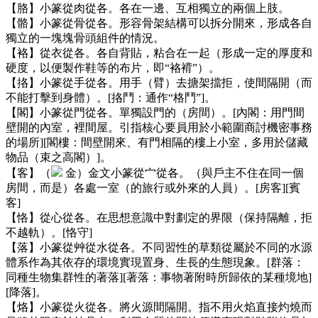
【胳】小篆從肉從各。各在一邊、互相獨立的兩個上肢。
【骼】小篆從骨從各。形容骨架結構可以拆分開來，形成各自
獨立的一塊塊骨頭組件的情況。
【袼】從衣從各。各自背貼，粘合在一起（形成一定的厚度和
硬度，以便製作鞋等的布片，即“袼褙”）。
【挌】小篆從手從各。用手（臂）去搪架擋拒，使間隔開（而
不能打擊到身體）。[挌鬥：通作“格鬥”]。
【閣】小篆從門從各。單獨設門的（房間）。[內閣：用門間
壁開的內室，裡間屋。引指核心要員用於小範圍商討機密事務
的場所][閣樓：間壁開來、有門相隔的樓上小室，多用於儲藏
物品（束之高閣）]。
【客】（
金）金文小篆從宀從各。（與戶主不住在同一個
房間，而是）各處一室（的旅行或外來的人員）。[房客][賓
客]
【恪】從心從各。在思想意識中對劃定的界限（保持隔離，拒
不越軌）。[恪守]
【落】小篆從艸從水從各。不同習性的草類從屬於不同的水源
體系作為其依存的環境實現置身、生長的生態現象。[群落：
同種生物集群性的著落][著落：事物著附時所歸依的某種境地]
[降落]。
【烙】小篆從火從各。將火源間隔開。指不用火焰直接灼燒而