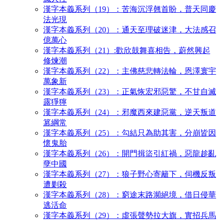
漢字本義系列（19）：苦海沉浮翹首盼，普天同慶
法光現
漢字本義系列（20）：通天至理破迷津，大法感召
億萬心
漢字本義系列（21）:歡欣鼓舞喜相告，蔚然興起
修煉潮
漢字本義系列（22）：主佛慈悲轉法輪，恩澤寰宇
萬象新
漢字本義系列（23）：正氣恢宏邪惡驚，不甘自滅
露猙獰
漢字本義系列（24）：邪魔西來建惡黨，逆天叛道
篡綱常
漢字本義系列（25）：勾結只為助其害，分崩皆因
懷鬼胎
漢字本義系列（26）：開門揖盜引紅禍，惡龍趁亂
孽中國
漢字本義系列（27）：狼子野心寄籬下，伺機反叛
遭剿殺
漢字本義系列（28）：窮途末路瀕絕境，借日侵華
逃活命
漢字本義系列（29）：虛張聲勢拉大旗，實招兵馬