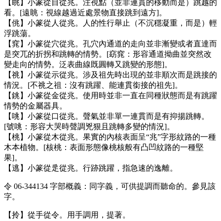
【眺】小篆從目從兆。注視點（並非連貫的移動而是）跳越的
看。[遠眺：視線越過近處景物直接跳到遠方]。
【佻】小篆從人從兆。人的性行舉止（不沉穩凝重，而是）輕
浮跳蕩。
【窕】小篆從穴從兆。孔穴內通道的走向並非漸變或者直達而
是突兀的折拐和跳轉的情勢。[窈窕：形容通道拗曲並突然改
變走向的情勢。泛表曲線既圓轉又跳變的形態]。
【祧】小篆從示從兆。涉及祖先時出現的並非順次而是跳接的
情況。[不祧之祖：沒有跳躍、能連貫銜接的祖先]。
【銚】小篆從金從兆。使用時並非一直在同種狀態而是有跳躍
情勢的金屬器具。
【咷】小篆從口從兆。聲氣並非單一連貫而是有抑揚跳轉。
[號咷：形容大哭時聲調兇狠且跳轉多變的情況]。
【桃】小篆從木從兆。果實的內核表面呈“兆”字形紋路的一種
木本植物。[核桃：表面形態像桃核般有凸凹紋路的一種堅
果]。
【逃】小篆從辵從兆。行跡跳躍，指急速的逸離。
令 06-344134 字部概義：同字義，可供提調而聽命的。參見該
字。
【拎】從手從令。用手調用，提著。