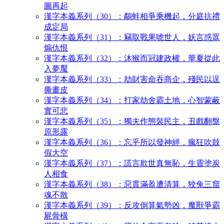
圖再起
漢字本義系列（30）：鷸蚌相爭乘機起，分庭抗禮
成定局
漢字本義系列（31）：竊取戰果唬世人，妖言惑眾
煽仇恨
漢字本義系列（32）：沐猴而冠建政權，華夏從此
入夢魘
漢字本義系列（33）：劫財害命吞商企，殘民以逞
撕畫皮
漢字本義系列（34）：打家劫舍霸土地，心智蒙蔽
實可悲
漢字本義系列（35）：獨夫作態裝民主，丑戲翻盤
原形露
漢字本義系列（36）：忘乎所以發神經，瘋狂吹鼓
假大空
漢字本義系列（37）：謊言欺世真無恥，生靈塗炭
人相食
漢字本義系列（38）：惡貫滿盈遭清算，狡兔三窟
魂不散
漢字本義系列（39）：反攻倒算氣勢凶，魔獸爭霸
屍骨橫