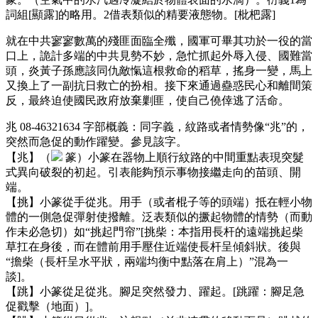
詞組[顯露]的略用。2借表類似的精要液態物。[枇杷露]
就在中共寥寥數萬的殘匪面臨全殲，國軍可畢其功於一役的當
口上，詭計多端的中共見勢不妙，急忙抓起外辱入侵、國難當
頭，炎黃子孫應該同仇敵愾這根救命的稻草，搖身一變，馬上
又換上了一副抗日救亡的扮相。接下來通過蠱惑民心和離間策
反，最終迫使國民政府放棄剿匪，使自己僥倖逃了活命。
兆 08-46321634 字部概義：同字義，紋路或者情勢像“兆”的，
突然而急促的動作躍變。參見該字。
【兆】（
篆）小篆在器物上順行紋路的中間重點表現突髮
式異向破裂的初起。引表能夠預示事物接繼走向的苗頭、開
端。
【挑】小篆從手從兆。用手（或者棍子等的頭端）抵在輕小物
體的一側急促彈射使撥離。泛表類似的撅起物體的情勢（而動
作未必急切）如“挑起門帘”[挑柴：本指用長杆的遠端挑起柴
草扛在身後，而在體前用手壓住近端使長杆呈傾斜狀。後與
“擔柴（長杆呈水平狀，兩端均衡中點落在肩上）”混為一
談]。
【跳】小篆從足從兆。腳足突然發力、躍起。[跳躍：腳足急
促戳擊（地面）]。