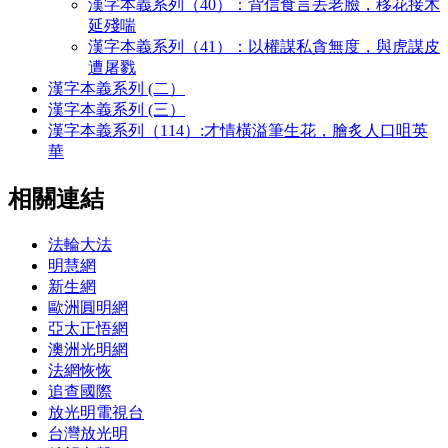
漢字本義系列（40）：背信食言丟老臉，移花接木
延殘喘
漢字本義系列（41）：以權謀私貪無度，與虎謀皮
遭屠戮
漢字本義系列 (二）
漢字本義系列 (三）
漢字本義系列（114）:才情橫溢筆生花，膾炙人口咀英
華
相關連結
法輪大法
明慧網
新生網
歐洲圓明網
亞太正悟網
澳洲光明網
法網恢恢
追查國際
放光明電視台
台灣放光明