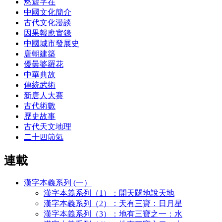
悠遊字在
中國文化簡介
古代文化漫談
因果報應實錄
中國城市發展史
唐朝建築
優曇婆羅花
中華典故
傳統武術
新唐人大賽
古代術數
歷史故事
古代天文地理
二十四節氣
連載
漢字本義系列 (一）
漢字本義系列（1）：開天闢地說天地
漢字本義系列（2）：天有三寶：日月星
漢字本義系列（3）：地有三寶之一：水