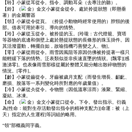
【聆】小篆從耳從令。指令、調動耳朵（去專注的聽）。
【鈴】（
金）金文小篆從金從令。處於拎提狀態（即懸垂
著）的金屬響器
【領】小篆從令從頁。（拎提小動物時經常使用的）脖頸的後
部。借表可用於牽引、導向的情勢。
【玲】小篆從玉從令。被拎提的玉。[玲瓏：古代燈籠、寶塔
等器物的底邊和側壁上處於懸提狀態的長條形的珠玉掛件。因
其活潑靈動，轉擺自如，故喻指機巧善變之人、物]。
【零】小篆從雨從令。雨雪因風阻等原因仿佛被拎提著一樣只
能輕緩下落的情勢。泛表類似並非疾速直墜的情狀。[飄零][感
激涕零]。也表像雨雪那樣從屬於整體又能分離出散碎物態的
情況。[零件]。
【齡】小篆從齒從令。牙齒被歲月支配（而發生增長、齠齔、
磨損、脫落等一系列變化時所對應的年歲量值）。
【冷】小篆從仌從令。令物態（因低溫寒涼而）湊聚、緊縮、
凝結、冰凍。
【命】（
金）金文小篆從口從令。下令。發出指示。衍義
為[性命：能對生存活動發出指令的精神支配力][命運：被（上
天）指定的人生運程]等詞組的略用。
“領”部概義同字義。