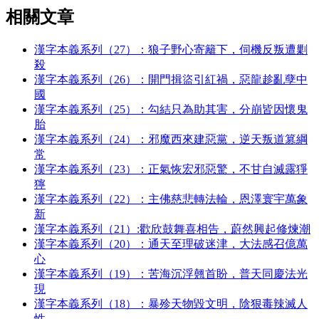
相關文章
漢字本義系列（27）：狼子野心寄籬下，伺機反叛遭剿
殺
漢字本義系列（26）：開門揖盜引紅禍，惡龍趁亂孽中
國
漢字本義系列（25）：勾結只為助其害，分崩皆因懷鬼
胎
漢字本義系列（24）：邪魔西來建惡黨，逆天叛道篡綱
常
漢字本義系列（23）：正氣恢宏邪惡驚，不甘自滅露猙
獰
漢字本義系列（22）：主佛慈悲轉法輪，恩澤寰宇萬象
新
漢字本義系列（21）:歡欣鼓舞喜相告，蔚然興起修煉潮
漢字本義系列（20）：通天至理破迷津，大法感召億萬
心
漢字本義系列（19）：苦海沉浮翹首盼，普天同慶法光
現
漢字本義系列（18）：暴殄天物毀文明，陰狠毒辣滅人
性