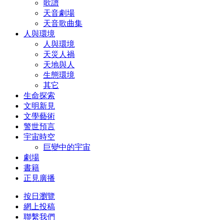
歌譜
天音劇場
天音歌曲集
人與環境
人與環境
天災人禍
天地與人
生態環境
其它
生命探索
文明新見
文學藝術
警世預言
宇宙時空
巨變中的宇宙
劇場
書籍
正見廣播
按日瀏覽
網上投稿
聯繫我們