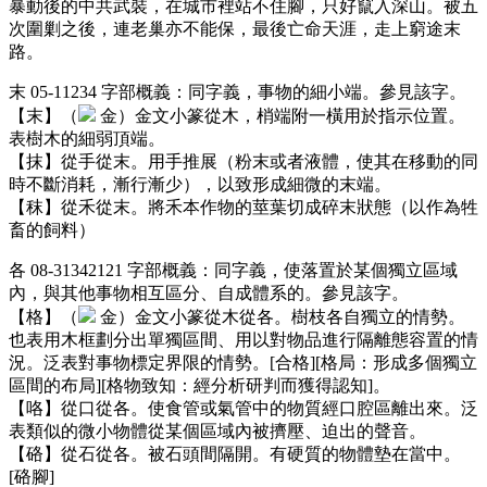
暴動後的中共武裝，在城市裡站不住腳，只好竄入深山。被五
次圍剿之後，連老巢亦不能保，最後亡命天涯，走上窮途末
路。
末 05-11234 字部概義：同字義，事物的細小端。參見該字。
【末】（
金）金文小篆從木，梢端附一橫用於指示位置。
表樹木的細弱頂端。
【抹】從手從末。用手推展（粉末或者液體，使其在移動的同
時不斷消耗，漸行漸少），以致形成細微的末端。
【秣】從禾從末。將禾本作物的莖葉切成碎末狀態（以作為牲
畜的飼料）
各 08-31342121 字部概義：同字義，使落置於某個獨立區域
內，與其他事物相互區分、自成體系的。參見該字。
【格】（
金）金文小篆從木從各。樹枝各自獨立的情勢。
也表用木框劃分出單獨區間、用以對物品進行隔離態容置的情
況。泛表對事物標定界限的情勢。[合格][格局：形成多個獨立
區間的布局][格物致知：經分析研判而獲得認知]。
【咯】從口從各。使食管或氣管中的物質經口腔區離出來。泛
表類似的微小物體從某個區域內被擠壓、迫出的聲音。
【硌】從石從各。被石頭間隔開。有硬質的物體墊在當中。
[硌腳]