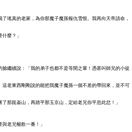
搗了瑤真的老家，為你那魔子魔孫報仇雪恨。我再向天帝請命，
要什麼？」
的臉繼續說：「我的弟子也都不是等閒之輩！憑甚叫師兄的小徒
。這老東西剛剛說的能把我魔子魔孫一個不差的帶回來，並不可
屠了那崑崙山，再踏平那玉京山，定給老兄你平息此忿！」
要與老兄暢飲一番！」