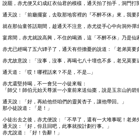
說罷，赤尤便又幻成紅衣仙君的模樣，通天拍了拍手，洞門打
通天說：「前廳擺宴，去取那地窖裡的『不醉不休』來，我要
就在那仙童答話期間，趁通天不注意，赤尤從手心中向洞外彈
宴席間，赤尤就說高興，不住的喝酒，這「不醉不休」乃是仙
赤尤已經喝了五六罈子了，通天有些擔憂的說道：「老弟莫要
赤尤故意說：「沒事，沒事，再喝七八十壇也不多，老兄莫要
通天道：「哎！哪裡話來？不是，不是...」
赤尤還堅持喝，不一會兒一小徒來報：
「師父！師伯元始天尊派一小童前來送仙棗，說是玉京山的碧
通天說：「好，再給他些咱們的靈黃杏子，讓他帶回。」
那小徒說道：「是！」
小徒出去之後，赤尤便說：「不早了，還有一大堆事呢！老弟
通天說：「好，你且回吧，此事就按計劃行事。」
赤尤說道：「好！告辭！」