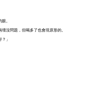
的眼。
兩壇沒問題，但喝多了也會現原形的。
好？」