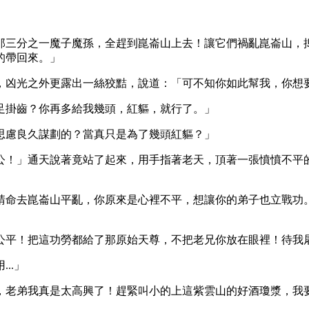
那三分之一魔子魔孫，全趕到崑崙山上去！讓它們禍亂崑崙山，
的帶回來。」
，凶光之外更露出一絲狡黠，說道：「可不知你如此幫我，你想
足掛齒？你再多給我幾頭，紅貙，就行了。」
思慮良久謀劃的？當真只是為了幾頭紅貙？」
公！」通天說著竟站了起來，用手指著老天，頂著一張憤憤不平
請命去崑崙山平亂，你原來是心裡不平，想讓你的弟子也立戰功
公平！把這功勞都給了那原始天尊，不把老兄你放在眼裡！待我
..」
，老弟我真是太高興了！趕緊叫小的上這紫雲山的好酒瓊漿，我