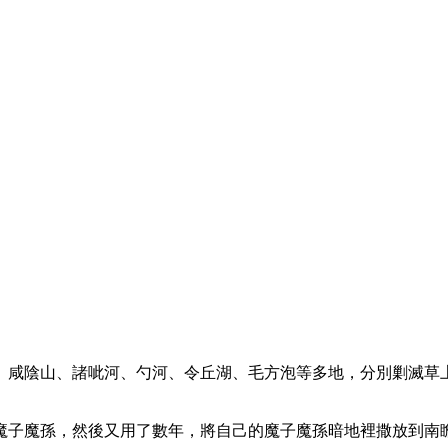
、咸陰山、諸呲河、勺河、令丘湖、毛方泡等多地，分別剿滅草
魔子魔孫，然後又用了數年，將自己的魔子魔孫暗地裡撒放到南