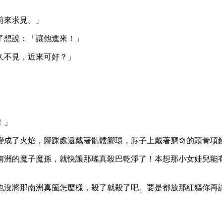
前來求見。」
了想說：「讓他進來！」
久不見，近來可好？」
！」
變成了火焰，腳踝處還戴著骷髏腳環，脖子上戴著窮奇的頭骨項
南洲的魔子魔孫，就快讓那瑤真殺巴乾淨了！本想那小女娃兒能
也沒將那南洲真箇怎麼樣，殺了就殺了吧。要是都放那紅貙你再