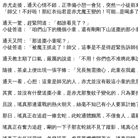
赤尤走後，通天心情不錯，正準備小憩一會兒，突然一小徒前
「師父！不好啦！那紅衣仙君是赤尤魔王變的！可能...是喝多
通天一驚，趕緊問道：「都誰看見了？」
小徒答道：「咱們山下的幾個小童，還有剛剛下山送棗的那小
通天又問：「那送棗小童呢？」
小徒答道：「被魔王抓走了！師父，這事是不是得趕緊告訴師
通天教主順了口氣，嚴厲的說道：「不用！你們也不准將此事
隨後，茶桌上便出現一張字條：「兄長無需擔心，此童在我處
通天一看，心想：這童是師兄的人，赤尤並沒有殺這小童的意
其實，並沒有什麼送棗小童，是赤尤那隻蚊子變化的，只為要
且說，瑤真那邊還戰的熱火朝天，絲毫不知已有小人要算計她
那日，瑤真正在追趕一條玄蛇，此蛇通體黝黑，不僅食人，還
瑤真正在奮力追趕，唰的一下子那玄蛇就不見了蹤影，瑤真心