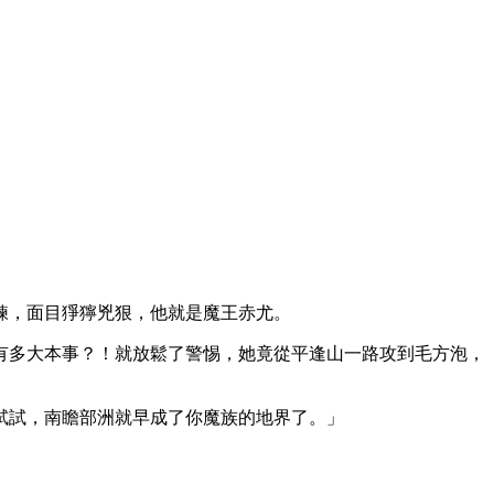
鍊，面目猙獰兇狠，他就是魔王赤尤。
有多大本事？！就放鬆了警惕，她竟從平逢山一路攻到毛方泡，
試試，南瞻部洲就早成了你魔族的地界了。」