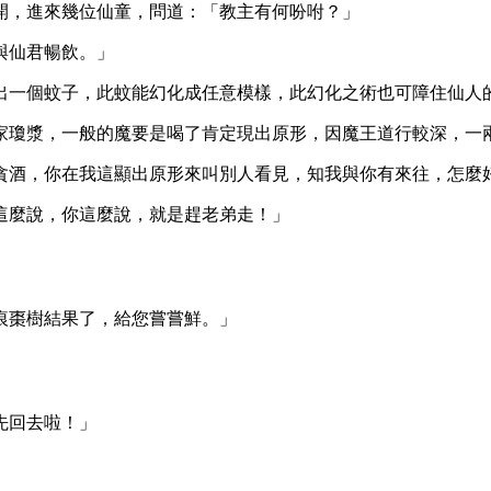
開，進來幾位仙童，問道：「教主有何吩咐？」
與仙君暢飲。」
出一個蚊子，此蚊能幻化成任意模樣，此幻化之術也可障住仙人
家瓊漿，一般的魔要是喝了肯定現出原形，因魔王道行較深，一
貪酒，你在我這顯出原形來叫別人看見，知我與你有來往，怎麼
這麼說，你這麼說，就是趕老弟走！」
痕棗樹結果了，給您嘗嘗鮮。」
先回去啦！」