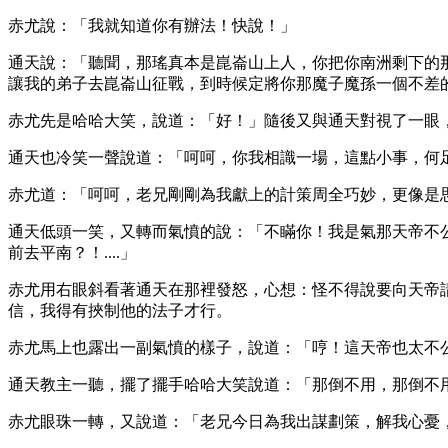
赤尤說：「我就知道你有辦法！快說！」
通天說：「聽聞，那瑤真本是崑崙山上人，你把你南洲剩下的
讓我的弟子去崑崙山征戰，到時候定將你那魔子魔孫一個不差
赤尤先是哈哈大笑，說道：「好！」隨後又與通天對視了一眼
通天也冷笑一聲說道：「呵呵，你我相識一場，這點小事，何
赤尤道：「呵呵，老兄剛剛為我獻上的計策周全巧妙，更像是
通天低頭一笑，又轉而氣憤的說：「不瞞你！我是氣那天帝不
前去平南？！....」
赤尤用右眼斜看著通天在那裡發怒，心想：怪不得說要向天帝
信，我得有挾制他的法子才行。
赤尤馬上也露出一副氣憤的樣子，說道：「哼！這天帝也太不
通天教主一聽，擺了擺手哈哈大笑說道：「那倒不用，那倒不用.
赤尤眼珠一轉，又說道：「老兄今日為我出謀劃策，解我心憂