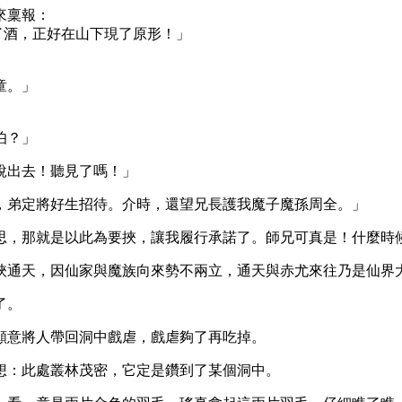
來稟報：
了酒，正好在山下現了原形！」
童。」
伯？」
說出去！聽見了嗎！」
，弟定將好生招待。介時，還望兄長護我魔子魔孫周全。」
思，那就是以此為要挾，讓我履行承諾了。師兄可真是！什麼時
挾通天，因仙家與魔族向來勢不兩立，通天與赤尤來往乃是仙界
了。
願意將人帶回洞中戲虐，戲虐夠了再吃掉。
想：此處叢林茂密，它定是鑽到了某個洞中。