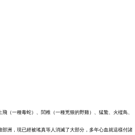
上飛（一種毒蛇）、閭稚（一種兇狠的野雞）、猛鷙、火樅鳥、
瞻部洲，現已經被瑤真等人消滅了大部分，多年心血就這樣付諸