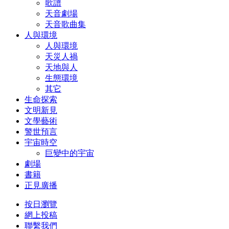
歌譜
天音劇場
天音歌曲集
人與環境
人與環境
天災人禍
天地與人
生態環境
其它
生命探索
文明新見
文學藝術
警世預言
宇宙時空
巨變中的宇宙
劇場
書籍
正見廣播
按日瀏覽
網上投稿
聯繫我們