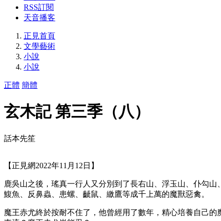
RSS訂閱
天音播客
正見首頁
文學藝術
小說
小說
正體
簡體
玄木記 第三季（八）
話本先笙
【正見網2022年11月12日】
鹿吳山之後，瑤真一行人又分別到了長右山、浮玉山、仆勾山
鰒魚、反鼻蟲、患螺、齜鼠、繳鷹等成千上萬的魔獸惡禽。
魔王赤尤終於按耐不住了，他曾經用了數年，精心培養自己的