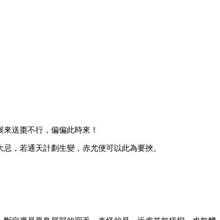
候來送棗不行，偏偏此時來！
大忌，若通天計劃生變，赤尤便可以此為要挾。