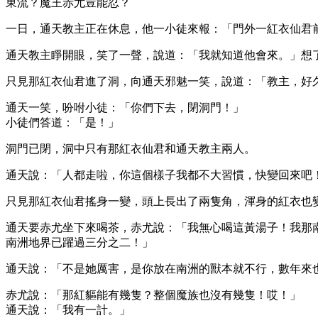
東流？魔王赤尤豈能忍？
一日，通天教主正在休息，他一小徒來報：「門外一紅衣仙君
通天教主睜開眼，笑了一聲，說道：「我就知道他會來。」想
只見那紅衣仙君進了洞，向通天邪魅一笑，說道：「教主，好
通天一笑，吩咐小徒：「你們下去，閉洞門！」
小徒們答道：「是！」
洞門已閉，洞中只有那紅衣仙君和通天教主兩人。
通天說：「人都走啦，你這個樣子我都不大習慣，快變回來吧
只見那紅衣仙君搖身一變，頭上長出了兩隻角，渾身的紅衣也
通天要赤尤坐下來喝茶，赤尤說：「我無心喝這黃湯子！我那
南洲地界已躍過三分之二！」
通天說：「不是她厲害，是你放在南洲的獸本就不行，數年來
赤尤說：「那紅貙能有幾隻？整個魔族也沒有幾隻！哎！」
通天說：「我有一計。」