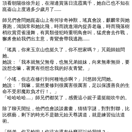
頂看朝陽徐徐升起，在湖邊賞落日流霞萬千，她自己也不知在
崑崙山上度過多少歲月了......
師兄們會問她崑崙山上有何珍奇神獸，瑤真會說，麒麟常與她
賽跑，鴻鵠常和她比飛，時而跳進湖內捉弄老龜，時而飛落樹
梢欣賞霓雀漫舞，有異類侵犯時重明鳥會叫，猛虎會去作戰，
獬豸會給我們出主意，青鸞會帶我逃跑......
「瑤真，你來玉京山也挺久了，你不想家嗎？」芃菀師姐問
她。
她說：「我本就無父無母，也無兄弟姐妹，向來無牽無掛，要
說想念嘛，著實有些想念我的好友青鸞。」
「小瑤，你志在修行到何種地步啊？」川悠師兄問她。
她說：「我嘛，當然要修到很厲害很厲害，足以保護善良的生
命不受邪魔欺負才行！。」
「哈哈哈哈....」師兄們都笑了，感覺這小妮子還挺能吹牛的。
除了聊天閒扯，他們也會談談書畫，猜猜字謎，對對對聯，比
比棋藝，剩下的時光不是聽元始天尊講道，就是練習仙法道
術。
「師弟，你又輸啦！你這次還有什麼可以給我噠？」