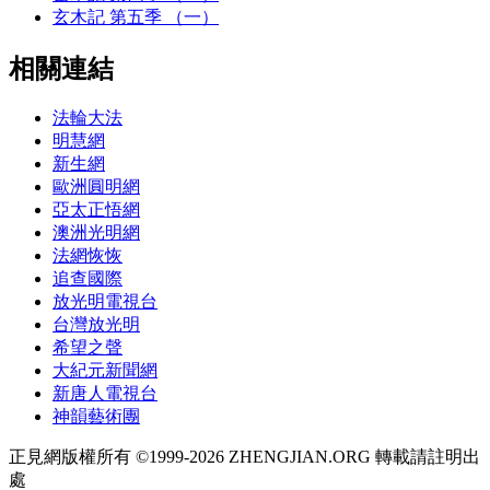
玄木記 第五季 （一）
相關連結
法輪大法
明慧網
新生網
歐洲圓明網
亞太正悟網
澳洲光明網
法網恢恢
追查國際
放光明電視台
台灣放光明
希望之聲
大紀元新聞網
新唐人電視台
神韻藝術團
正見網版權所有 ©1999-2026 ZHENGJIAN.ORG 轉載請註明出
處