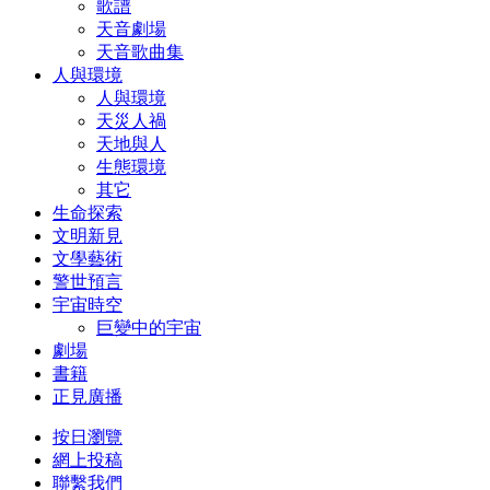
歌譜
天音劇場
天音歌曲集
人與環境
人與環境
天災人禍
天地與人
生態環境
其它
生命探索
文明新見
文學藝術
警世預言
宇宙時空
巨變中的宇宙
劇場
書籍
正見廣播
按日瀏覽
網上投稿
聯繫我們