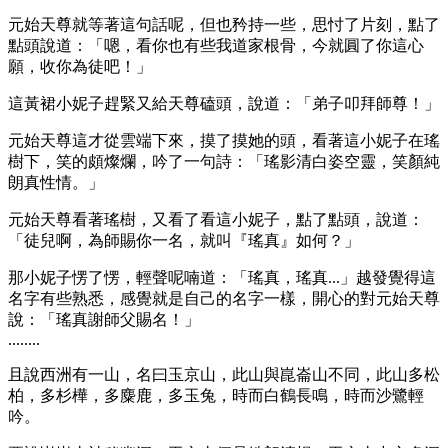
元始天尊就等著這句話呢，但也矜持一些，思忖了片刻，點了
點頭說道：「嗯，看你也有些我道家根骨，今就圓了你這心
願，收你為徒吧！」
這黃裙小妮子趕緊又給天尊磕頭，說道：「弟子叩拜師尊！」
元始天尊這才從雲端下來，摸了摸她的頭，看著這小妮子在瑤
樹下，笑的頗燦爛，吟了一句詩：「瑤影清白姿空靈，笑顏純
朗真性情。」
元始天尊看著瑤樹，又看了看這小妮子，點了點頭，說道：
「徒兒啊，為師賜你一名，就叫『瑤真』如何？」
那小妮子愣了愣，輕聲呢喃道：「瑤真，瑤真...」越發覺得這
名字有些熟悉，感覺就是自己的名字一樣，開心的對元始天尊
說：「瑤真謝師父賜名！」
........
且說西洲有一山，名曰玉京山，此山與崑崙山不同，此山多松
柏，多杉樺，多麋鹿，多玉兔，時而白鶴長鳴，時而沙鷺輕
吟。