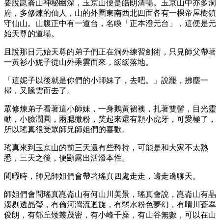
要說崑崙山神秘幽深，玉京山便是皓朗清暢。玉京山中亦多洞
府，多修煉的仙人，山的外圍東南西北四面各有一棵帝屋樹鎮
守仙山。山腹正中有一道台，名喚「正本澄元台」，這便是元
始天尊的道場。
且說那日元始天尊的弟子們正在洞外練習劍術，只見師父帶著
一黃衫小妮子從山外乘雲而來，緩緩落地。
「這妮子以後就是你們的小師妹了，去吧。」說罷，拂塵一
掃，又騰雲而去了。
眾修煉弟子看著這小師妹，一身鵝黃裙襖，扎著雙髻，目光靈
動，小臉潤圓，兩腮微粉，笑起來還有顆小虎牙，可愛極了，
所以瑤真很受眾師兄師姐們的喜歡。
瑤真來到玉京山的前三天還有些矜持，可能是和大家不太熟
悉，三天之後，便顯露出活潑本性。
閒暇時，師兄師姐們會帶著瑤真四處走走，邊走邊聊天。
師姐們會問瑤真崑崙山有何山川美景，瑤真會說，崑崙山有晶
溪剔透晶瑩，有倫河灣流迴旋，有弱水粉色夢幻，有晴川蒼翠
俊朗，有郁丘矮叢茂密，有小峰千座，有山谷無數，可以在山