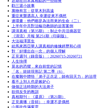
近期在日本真相點的一些體會
勸三退小故事
萬物有言：從草木到高遠
重症來襲遇高人 幸運從來不偶然
連環畫：他們都是為法而來的生命（二）
上半年中共對法輪功教師的迫害案例
講清真相（第35期）：制止中共活摘器官
《清流》月報 第251期（印刷版）
大法福澤眾生
給馬來西亞華人講真相的修煉經歷和心得
對「好壞出自一念」的個人理解
正見週刊（錄音版）：20260715-20260721
人生抉擇
莫名的恐懼，來自前世的記憶
「名」娃娃現形記 第二季（6）
在魔難中體悟「弟子正念足，師有回天力」的法理
看不上別人也是嫉妒心
做個正法時期的大法弟子
欲得反失的教訓
真相期刊：《還原》（第21期）
正見廣播（音頻）：幸運不是偶然
山風吹作滿窗雲