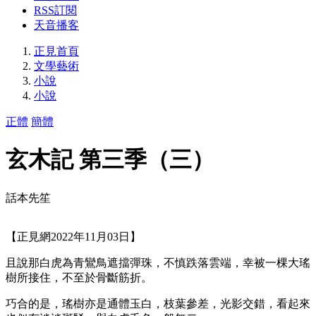
RSS訂閱
天音播客
正見首頁
文學藝術
小說
小說
正體
簡體
玄木記 第三季（三）
話本先笙
【正見網2022年11月03日】
且說那白虎為青鸞鳥遮擋彈珠，不慎跌落雲端，幸被一棵大瑤
樹所接住，不至於骨斷筋折。
巧合的是，瑤樹亦是通體玉白，枝葉參差，光影交錯，看起來