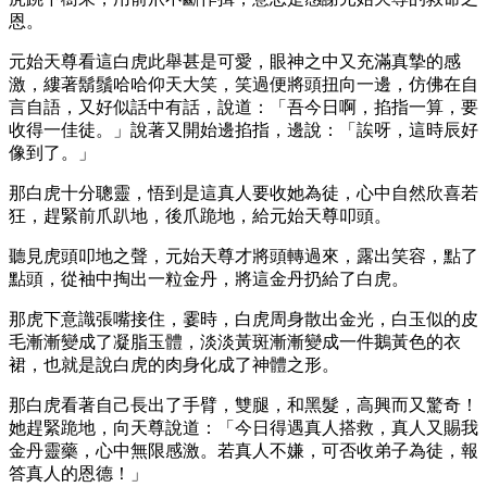
恩。
元始天尊看這白虎此舉甚是可愛，眼神之中又充滿真摯的感
激，縷著鬍鬚哈哈仰天大笑，笑過便將頭扭向一邊，仿佛在自
言自語，又好似話中有話，說道：「吾今日啊，掐指一算，要
收得一佳徒。」說著又開始邊掐指，邊說：「誒呀，這時辰好
像到了。」
那白虎十分聰靈，悟到是這真人要收她為徒，心中自然欣喜若
狂，趕緊前爪趴地，後爪跪地，給元始天尊叩頭。
聽見虎頭叩地之聲，元始天尊才將頭轉過來，露出笑容，點了
點頭，從袖中掏出一粒金丹，將這金丹扔給了白虎。
那虎下意識張嘴接住，霎時，白虎周身散出金光，白玉似的皮
毛漸漸變成了凝脂玉體，淡淡黃斑漸漸變成一件鵝黃色的衣
裙，也就是說白虎的肉身化成了神體之形。
那白虎看著自己長出了手臂，雙腿，和黑髮，高興而又驚奇！
她趕緊跪地，向天尊說道：「今日得遇真人搭救，真人又賜我
金丹靈藥，心中無限感激。若真人不嫌，可否收弟子為徒，報
答真人的恩德！」