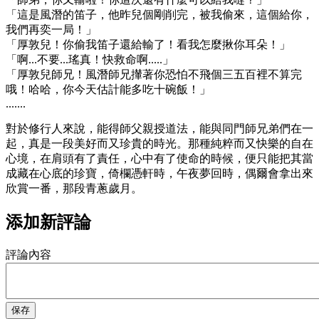
「這是風潛的笛子，他昨兒個剛削完，被我偷來，這個給你，
我們再奕一局！」
「厚敦兒！你偷我笛子還給輸了！看我怎麼揪你耳朵！」
「啊...不要...瑤真！快救命啊.....」
「厚敦兒師兄！風潛師兄攆著你恐怕不飛個三五百裡不算完
哦！哈哈，你今天估計能多吃十碗飯！」
.......
對於修行人來說，能得師父親授道法，能與同門師兄弟們在一
起，真是一段美好而又珍貴的時光。那種純粹而又快樂的自在
心境，在肩頭有了責任，心中有了使命的時候，便只能把其當
成藏在心底的珍寶，倚欄憑軒時，午夜夢回時，偶爾會拿出來
欣賞一番，那段青蔥歲月。
添加新評論
評論內容
保存