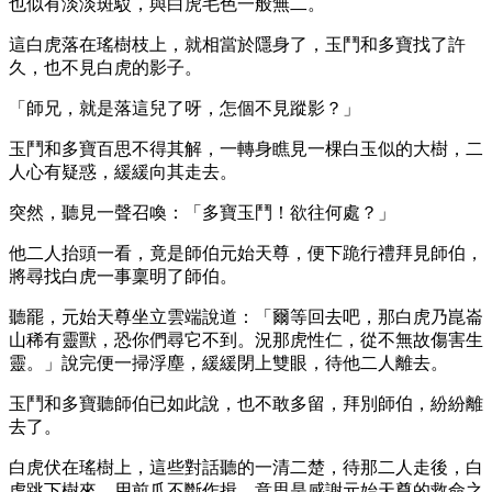
也似有淡淡斑駁，與白虎毛色一般無二。
這白虎落在瑤樹枝上，就相當於隱身了，玉鬥和多寶找了許
久，也不見白虎的影子。
「師兄，就是落這兒了呀，怎個不見蹤影？」
玉鬥和多寶百思不得其解，一轉身瞧見一棵白玉似的大樹，二
人心有疑惑，緩緩向其走去。
突然，聽見一聲召喚：「多寶玉鬥！欲往何處？」
他二人抬頭一看，竟是師伯元始天尊，便下跪行禮拜見師伯，
將尋找白虎一事稟明了師伯。
聽罷，元始天尊坐立雲端說道：「爾等回去吧，那白虎乃崑崙
山稀有靈獸，恐你們尋它不到。況那虎性仁，從不無故傷害生
靈。」說完便一掃浮塵，緩緩閉上雙眼，待他二人離去。
玉鬥和多寶聽師伯已如此說，也不敢多留，拜別師伯，紛紛離
去了。
白虎伏在瑤樹上，這些對話聽的一清二楚，待那二人走後，白
虎跳下樹來，用前爪不斷作揖，意思是感謝元始天尊的救命之